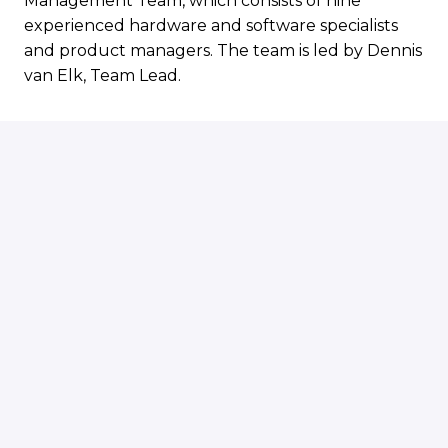
Management Team, which consists of nine
experienced hardware and software specialists
and product managers. The team is led by Dennis
van Elk, Team Lead.
About the graduation project
Our meters are used in applications such as EV
charging stations. Electrical current can be
measured in several ways: using a shunt resistor, a
current transformer (clamp), or a Hall-effect
sensor. Each method has its advantages and
disadvantages. A shunt is cost-effective but
generates heat; current clamps are mainly
suitable for AC; and it is currently unclear
whether a Hall sensor provides sufficient range
and accuracy for this application.
The goal of this graduation project is to build an
electrometer suitable for measuring currents in a