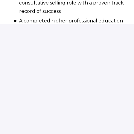
consultative selling role with a proven track
record of success.
A completed higher professional education
(HBO) degree.
Willingness and flexibility to conduct
business internationally and travel, spending
at least 35% of your time across Europe.
Must hold a valid driver’s license.
Experience with multi-level stakeholder
management and negotiating at executive
level.
Excellent command of English, in both
speaking and writing.
Experience with and disciplined use of CRM
systems (e.g., HubSpot or Salesforce).