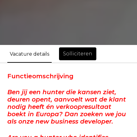
Solliciteren
Vacature details
Functieomschrijving
Ben jij een hunter die kansen ziet,
deuren opent, aanvoelt wat de klant
nodig heeft én verkoopresultaat
boekt in Europa? Dan zoeken we jou
als onze new business developer.