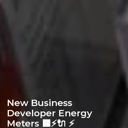
New Business
Developer Energy
Meters 🟥⚡️🔌 ⚡️