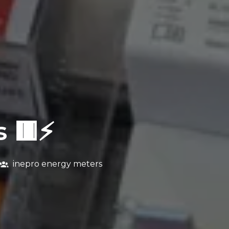
 🟥⚡
inepro energy meters